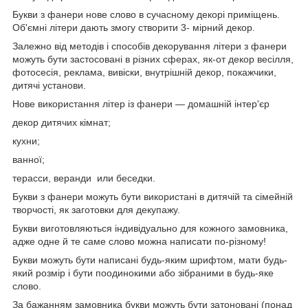
Букви з фанери нове слово в сучасному декорі приміщень.
Об'ємні літери дають змогу створити 3- мірний декор.
Залежно від методів і способів декорування літери з фанери
можуть бути застосовані в різних сферах, як-от декор весілля,
фотосесія, реклама, вивіски, внутрішній декор, покажчики,
дитячі установи.
Нове використання літер із фанери — домашній інтер'єр
декор дитячих кімнат;
кухни;
ванної;
терасси, веранди или беседки.
Букви з фанери можуть бути використані в дитячій та сімейній
творчості, як заготовки для декупажу.
Букви виготовляються індивідуально для кожного замовника,
адже одне й те саме слово можна написати по-різному!
Букви можуть бути написані будь-яким шрифтом, мати будь-
який розмір і бути поодинокими або зібраними в будь-яке
слово.
За бажанням замовника букви можуть бути затоновані (понад