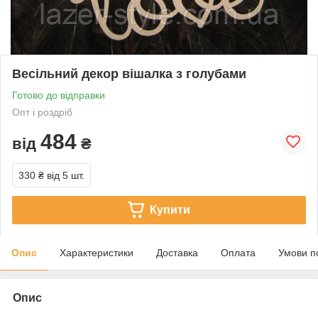
Весільний декор вішалка з голубами
Готово до відправки
Опт і роздріб
484
від
₴
330 ₴
від 5 шт.
Купити
Опис
Характеристики
Доставка
Оплата
Умови п
Опис