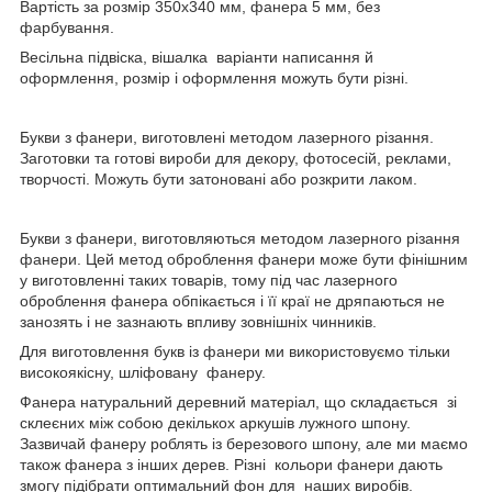
Вартість за розмір 350х340 мм, фанера 5 мм, без
фарбування.
Весільна підвіска, вішалка варіанти написання й
оформлення, розмір і оформлення можуть бути різні.
Букви з фанери, виготовлені методом лазерного різання.
Заготовки та готові вироби для декору, фотосесій, реклами,
творчості. Можуть бути затоновані або розкрити лаком.
Букви з фанери, виготовляються методом лазерного різання
фанери. Цей метод оброблення фанери може бути фінішним
у виготовленні таких товарів, тому під час лазерного
оброблення фанера обпікається і її краї не дряпаються не
занозять і не зазнають впливу зовнішніх чинників.
Для виготовлення букв із фанери ми використовуємо тільки
високоякісну, шліфовану фанеру.
Фанера натуральний деревний матеріал, що складається зі
склеєних між собою декількох аркушів лужного шпону.
Зазвичай фанеру роблять із березового шпону, але ми маємо
також фанера з інших дерев. Різні кольори фанери дають
змогу підібрати оптимальний фон для наших виробів.