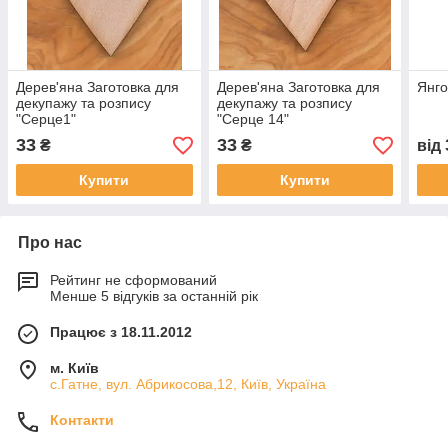
Дерев'яна Заготовка для
Дерев'яна Заготовка для
Янго
декупажу та розпису
декупажу та розпису
"Серце1"
"Серце 14"
33
33
₴
₴
від
Купити
Купити
Про нас
Рейтинг не сформований
Менше 5 відгуків за останній рік
Працює з 18.11.2012
м. Київ
с.Гатне, вул. Абрикосова,12, Київ, Україна
Контакти