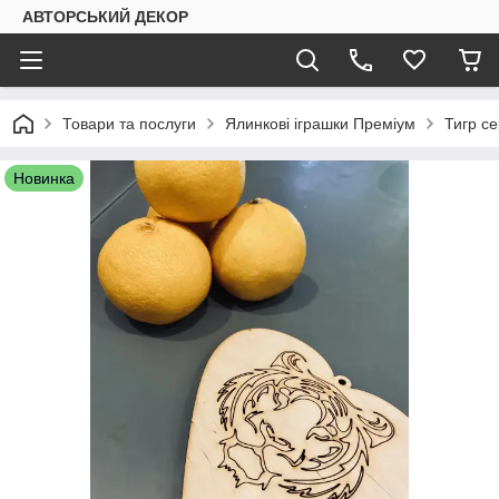
АВТОРСЬКИЙ ДЕКОР
Товари та послуги
Ялинкові іграшки Преміум
Тигр с
Новинка