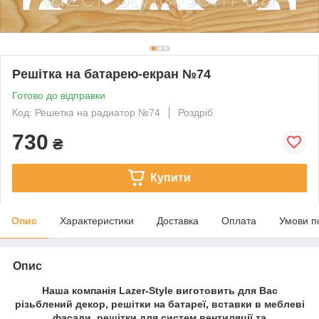
Решітка на батарею-екран №74
Готово до відправки
Код: Решетка на радиатор №74
Роздріб
730
₴
Купити
Опис
Характеристики
Доставка
Оплата
Умови п
Опис
Наша компанія Lazer-Style виготовить для Вас
різьблений декор, решітки на батареї, вставки в меблеві
фасади, решітки для систем вентиляції та