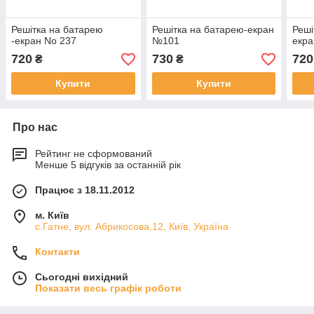
Решітка на батарею
Решітка на батарею-екран
Реші
-екран No 237
№101
екра
720
730
720
₴
₴
Купити
Купити
Про нас
Рейтинг не сформований
Менше 5 відгуків за останній рік
Працює з 18.11.2012
м. Київ
с.Гатне, вул. Абрикосова,12, Київ, Україна
Контакти
Сьогодні вихідний
Показати весь графік роботи