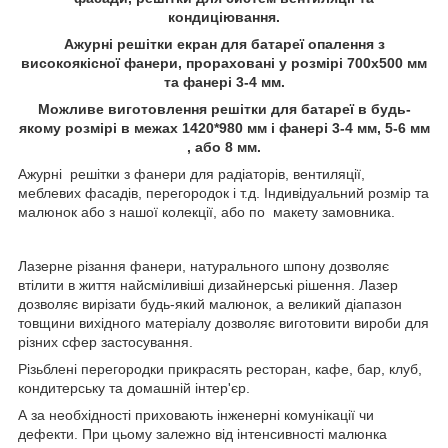
кондиціювання.
Ажурні решітки екран для батареї опалення з
високоякісної фанери, прораховані у розмірі 700х500 мм
та фанері 3-4 мм.
Можливе виготовлення решітки для батареї в будь-
якому розмірі в межах 1420*980 мм і фанері 3-4 мм, 5-6 мм
, або 8 мм.
Ажурні решітки з фанери для радіаторів, вентиляції,
меблевих фасадів, перегородок і т.д. Індивідуальний розмір та
малюнок або з нашої колекції, або по макету замовника.
Лазерне різання фанери, натурального шпону дозволяє
втілити в життя найсміливіші дизайнерські рішення. Лазер
дозволяє вирізати будь-який малюнок, а великий діапазон
товщини вихідного матеріалу дозволяє виготовити вироби для
різних сфер застосування.
Різьблені перегородки прикрасять ресторан, кафе, бар, клуб,
кондитерську та домашній інтер'єр.
А за необхідності приховають інженерні комунікації чи
дефекти. При цьому залежно від інтенсивності малюнка