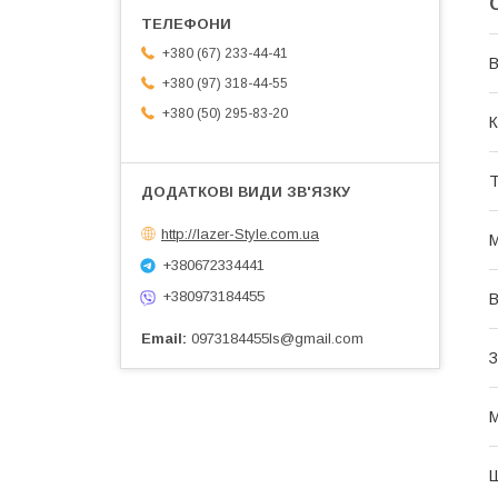
+380 (67) 233-44-41
В
+380 (97) 318-44-55
+380 (50) 295-83-20
К
Т
http://lazer-Style.com.ua
М
+380672334441
+380973184455
В
Email
0973184455ls@gmail.com
З
М
Ш