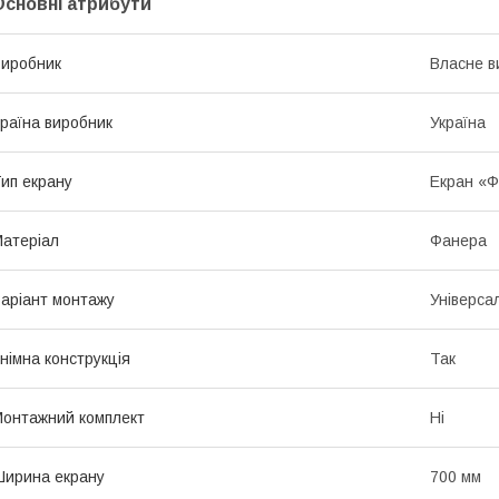
Основні атрибути
иробник
Власне в
раїна виробник
Україна
ип екрану
Екран «
атеріал
Фанера
аріант монтажу
Універса
німна конструкція
Так
онтажний комплект
Ні
ирина екрану
700 мм