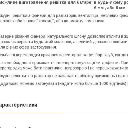
Можливе виготовлення решітки для батареї в будь-якому розм
6 мм , або 8 мм.
журні решітки з фанери для радіаторів, вентиляції, меблевих фаса
алюнок або з нашої колекції, або по макету замовника.
азерне різання фанери, натурального шпону дозволяє втілити в жи
озволяє вирізати будь-який малюнок, а великий діапазон товщини
ля різних сфер застосування.
ізьблені перегородки прикрасять ресторан, кафе, бар, клуб, кондит
 за необхідності приховають інженерні комунікації чи дефекти. Пр
ерегородка може бути практично непрозорою і не перешкоджати вен
журні решітки на радіатор не заважають обігріву приміщень і надаю
одатково можемо затонувати (надати колір більше 1000 відтінків) 
арактеристики