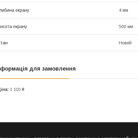
либина екрану
4 мм
исота екрану
500 мм
Стан
Новий
нформація для замовлення
іна:
1 110 ₴