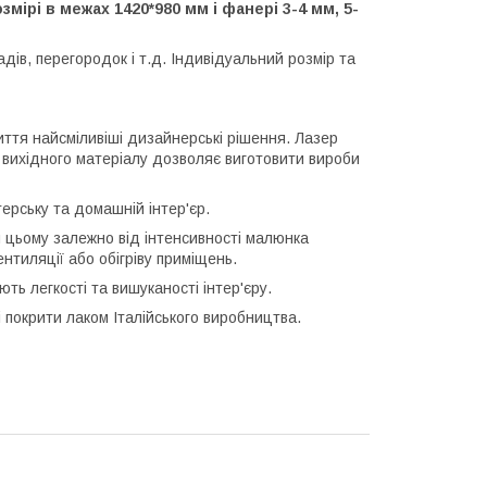
ірі в межах 1420*980 мм і фанері 3-4 мм, 5-
дів, перегородок і т.д. Індивідуальний розмір та
ття найсміливіші дизайнерські рішення. Лазер
 вихідного матеріалу дозволяє виготовити вироби
ерську та домашній інтер'єр.
и цьому залежно від інтенсивності малюнка
тиляції або обігріву приміщень.
ть легкості та вишуканості інтер'єру.
і покрити лаком Італійського виробництва.