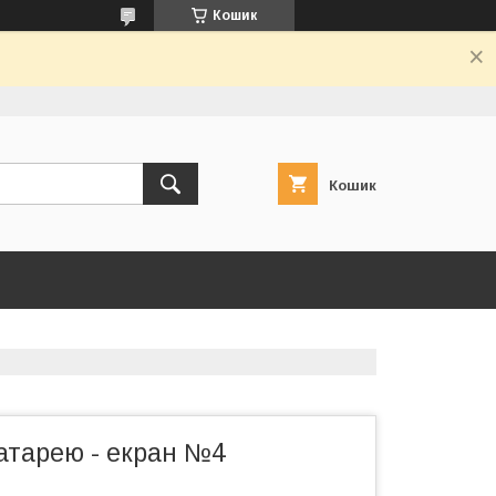
Кошик
Кошик
атарею - екран №4