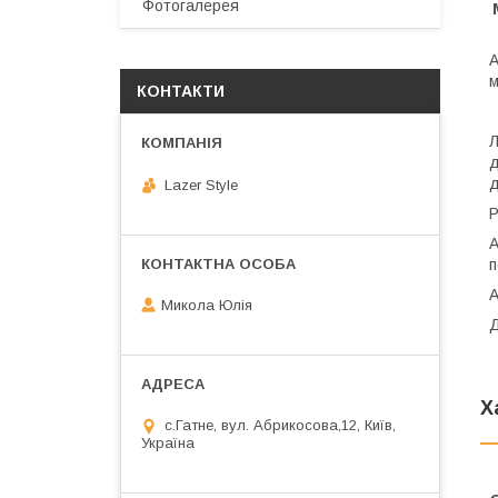
Фотогалерея
А
м
КОНТАКТИ
Л
д
д
Lazer Style
Р
А
п
А
Микола Юлія
Д
Х
с.Гатне, вул. Абрикосова,12, Київ,
Україна