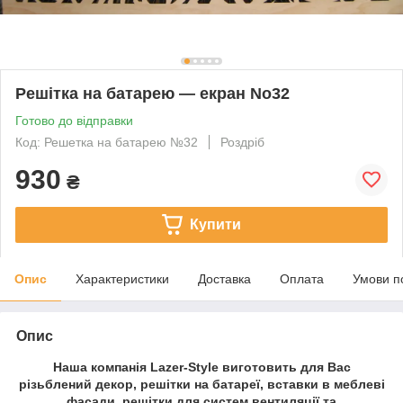
Решітка на батарею — екран No32
Готово до відправки
Код: Решетка на батарею №32
Роздріб
930
₴
Купити
Опис
Характеристики
Доставка
Оплата
Умови п
Опис
Наша компанія Lazer-Style виготовить для Вас
різьблений декор, решітки на батареї, вставки в меблеві
фасади, решітки для систем вентиляції та