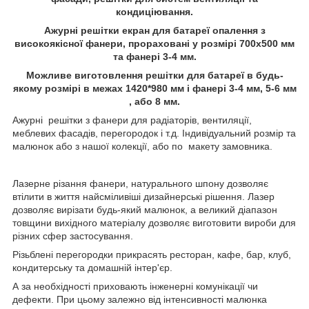
кондиціювання.
Ажурні решітки екран для батареї опалення з
високоякісної фанери, прораховані у розмірі 700х500 мм
та фанері 3-4 мм.
Можливе виготовлення решітки для батареї в будь-
якому розмірі в межах 1420*980 мм і фанері 3-4 мм, 5-6 мм
, або 8 мм.
Ажурні решітки з фанери для радіаторів, вентиляції,
меблевих фасадів, перегородок і т.д. Індивідуальний розмір та
малюнок або з нашої колекції, або по макету замовника.
Лазерне різання фанери, натурального шпону дозволяє
втілити в життя найсміливіші дизайнерські рішення. Лазер
дозволяє вирізати будь-який малюнок, а великий діапазон
товщини вихідного матеріалу дозволяє виготовити вироби для
різних сфер застосування.
Різьблені перегородки прикрасять ресторан, кафе, бар, клуб,
кондитерську та домашній інтер'єр.
А за необхідності приховають інженерні комунікації чи
дефекти. При цьому залежно від інтенсивності малюнка