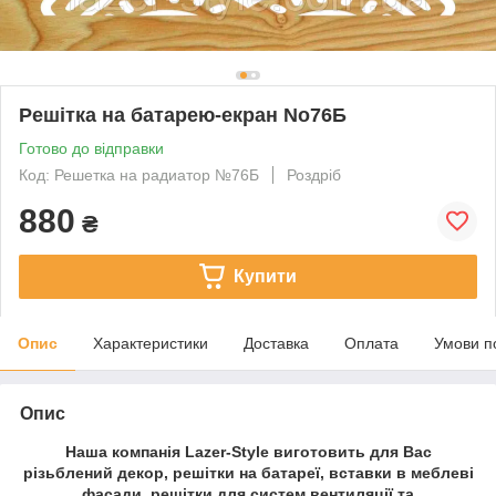
Решітка на батарею-екран No76Б
Готово до відправки
Код: Решетка на радиатор №76Б
Роздріб
880
₴
Купити
Опис
Характеристики
Доставка
Оплата
Умови п
Опис
Наша компанія Lazer-Style виготовить для Вас
різьблений декор, решітки на батареї, вставки в меблеві
фасади, решітки для систем вентиляції та