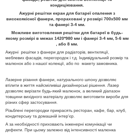
кондиціювання.
Ажурні решітки екран для батареї опалення з
високоякісної фанери, прораховані у розмірі 700х500 мм
та фанері 3-4 мм.
Можливе виготовлення решітки для батареї в будь-
якому розмірі в межах 1420*980 мм і фанері 3-4 мм, 5-6 мм
, або 8 мм.
Ажурні решітки з фанери для радіаторів, вентиляції,
меблевих фасадів, перегородок і т.д. Індивідуальний розмір та
малюнок або з нашої колекції, або по макету замовника.
Лазерне різання фанери, натурального шпону дозволяє
втілити в життя найсміливіші дизайнерські рішення. Лазер
дозволяє вирізати будь-який малюнок, а великий діапазон
товщини вихідного матеріалу дозволяє виготовити вироби для
різних сфер застосування.
Різьблені перегородки прикрасять ресторан, кафе, бар, клуб,
кондитерську та домашній інтер'єр.
А за необхідності приховають інженерні комунікації чи
дефекти. При цьому залежно від інтенсивності малюнка