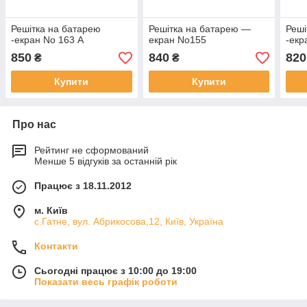
Решітка на батарею
Решітка на батарею —
Реші
-екран No 163 А
екран No155
-екр
850
840
820
₴
₴
Купити
Купити
Про нас
Рейтинг не сформований
Менше 5 відгуків за останній рік
Працює з 18.11.2012
м. Київ
с.Гатне, вул. Абрикосова,12, Київ, Україна
Контакти
Сьогодні працює з 10:00 до 19:00
Показати весь графік роботи