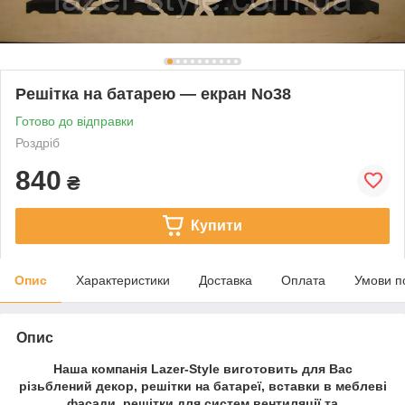
Решітка на батарею — екран No38
Готово до відправки
Роздріб
840
₴
Купити
Опис
Характеристики
Доставка
Оплата
Умови п
Опис
Наша компанія Lazer-Style виготовить для Вас
різьблений декор, решітки на батареї, вставки в меблеві
фасади, решітки для систем вентиляції та