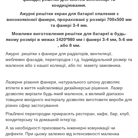
кондиціювання.
Ажурні решітки екран для батареї опалення з
високоякісної фанери, прораховані у розмірі 700х500 мм
та фанері 3-4 мм.
Можливе виготовлення решітки для батареї в будь-
якому розмірі в межах 1420*980 мм і фанері 3-4 мм, 5-6 мм
, або 8 мм.
Ажурні решітки з фанери для радіаторів, вентиляції,
меблевих фасадів, перегородок і т.д. Індивідуальний розмір та
малюнок або з нашої колекції, або по макету замовника.
Лазерне різання фанери, натурального шпону дозволяє
втілити в життя найсміливіші дизайнерські рішення. Лазер
дозволяє вирізати будь-який малюнок, а великий діапазон
товщини вихідного матеріалу дозволяє виготовити вироби для
різних сфер застосування.
Різьблені перегородки прикрасять ресторан, кафе, бар, клуб,
кондитерську та домашній інтер'єр.
А за необхідності приховають інженерні комунікації чи
дефекти. При цьому залежно від інтенсивності малюнка