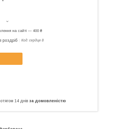
лення на сайті — 400 ₴
в роздріб
Код:
сердце 8
ротягом 14 днів
за домовленістю
ефарбована