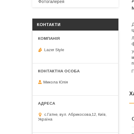
Фотогалерея
М
Д
КОНТАКТИ
ц
Л
ф
Lazer Style
У
м
п
П
Микола Юлія
Х
с.Гатне, вул. Абрикосова,12, Київ,
Україна