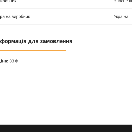
иробник
Власне в
раїна виробник
Україна
нформація для замовлення
іна:
33 ₴