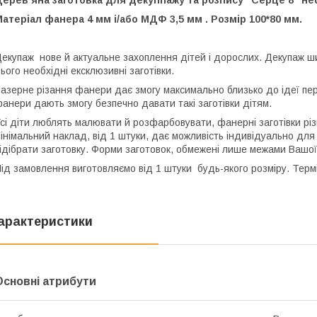
атеріал фанера 4 мм і/або МДФ 3,5 мм . Розмір 100*80 мм.
екупаж нове й актуальне захоплення дітей і дорослих. Декупаж ш
ього необхідні ексклюзивні заготівки.
азерне різання фанери дає змогу максимально близько до ідеї пер
анери дають змогу безпечно давати такі заготівки дітям.
сі діти люблять малювати й розфарбовувати, фанерні заготівки рі
інімальний наклад, від 1 штуки, дає можливість індивідуально для 
ідібрати заготовку. Форми заготовок, обмежені лише межами Вашої
ід замовлення виготовляємо від 1 штуки будь-якого розміру. Термі
арактеристики
Основні атрибути