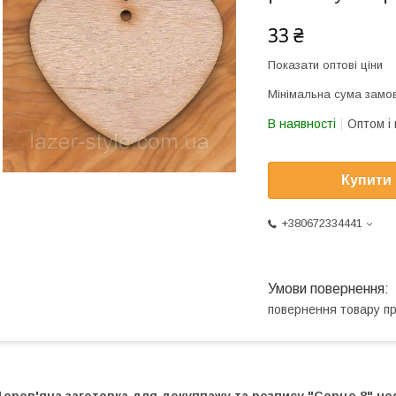
33 ₴
Показати оптові ціни
Мінімальна сума замов
В наявності
Оптом і 
Купити
+380672334441
повернення товару п
Дерев'яна заготовка для декуппажу та розпису "Серце 8" н