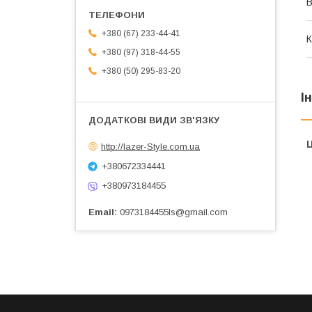
В
+380 (67) 233-44-41
К
+380 (97) 318-44-55
+380 (50) 295-83-20
І
Ц
http://lazer-Style.com.ua
+380672334441
+380973184455
Email
0973184455ls@gmail.com