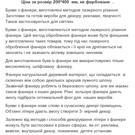
Ціна за розмір 200*400 мм, не фарбоване .
Букви з фанери, виготовлені методом лазерного різання.
Заготовки та готові вироби для декору, реклами, творчості.
Також застосовуються для світлин.
Букви з фанери, виготовляються методом лазерного різання
фанери. Цей метод оброблення фанери може бути фінішним
у виготовленні таких товарів, тому під час лазерного
оброблення фанера обпікається і її краї не дряпаються не
занозять і не зазнають впливу зовнішніх чинників.
Для виготовлення букв із фанери ми використовуємо тільки
високоякісну, шліфовану фанеру.
Фанера натуральний деревний матеріал, що складається зі
склеєних між собою декількох аркушів лужного шпону.
Зазвичай фанеру роблять із березового шпону, але ми маємо
також фанера з інших дерев. Різні кольори фанери дають
змогу підібрати оптимальний фон для наших виробів.
Букви з фанери нове слово в сучасному декорі приміщень.
Об'ємні літери дають змогу створити 3- мірний декор.
Залежно від методів і способів декорування літери з фанери
можуть бути застосовані в різних сферах, як-от: реклама,
вивіски, внутрішній декор, покажчики, дитячі установи.