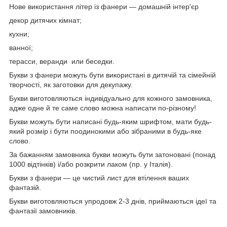
Нове використання літер із фанери — домашній інтер'єр
декор дитячих кімнат;
кухни;
ванної;
терасси, веранди или беседки.
Букви з фанери можуть бути використані в дитячій та сімейній
творчості, як заготовки для декупажу.
Букви виготовляються індивідуально для кожного замовника,
адже одне й те саме слово можна написати по-різному!
Букви можуть бути написані будь-яким шрифтом, мати будь-
який розмір і бути поодинокими або зібраними в будь-яке
слово.
За бажанням замовника букви можуть бути затоновані (понад
1000 відтінків) і/або розкрити лаком (пр. у Італія).
Букви з фанери — це чистий лист для втілення ваших
фантазій.
Букви виготовляються упродовж 2-3 днів, приймаються ідеї та
фантазії замовників.