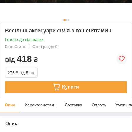
Весільні аксесуари сім'я з кошенятами 1
Готово до відправки
Код: Сім`я
Опт і роздріб
418
від
₴
275 ₴
від 5 шт.
Купити
Опис
Характеристики
Доставка
Оплата
Умови п
Опис