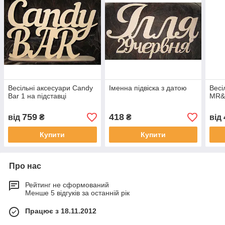
Весільні аксесуари Candy
Іменна підвіска з датою
Весі
Bar 1 на підставці
MR&M
759
418
від
₴
₴
від
Купити
Купити
Про нас
Рейтинг не сформований
Менше 5 відгуків за останній рік
Працює з 18.11.2012