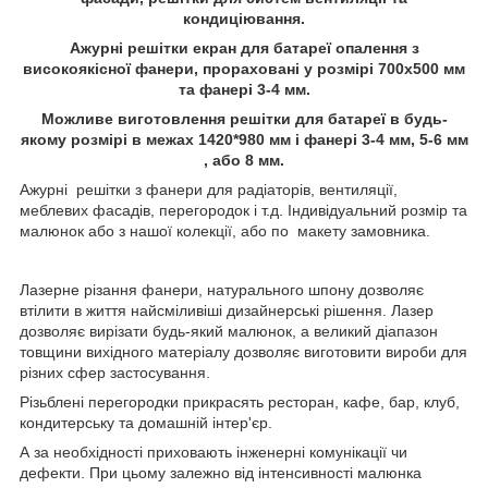
кондиціювання.
Ажурні решітки екран для батареї опалення з
високоякісної фанери, прораховані у розмірі 700х500 мм
та фанері 3-4 мм.
Можливе виготовлення решітки для батареї в будь-
якому розмірі в межах 1420*980 мм і фанері 3-4 мм, 5-6 мм
, або 8 мм.
Ажурні решітки з фанери для радіаторів, вентиляції,
меблевих фасадів, перегородок і т.д. Індивідуальний розмір та
малюнок або з нашої колекції, або по макету замовника.
Лазерне різання фанери, натурального шпону дозволяє
втілити в життя найсміливіші дизайнерські рішення. Лазер
дозволяє вирізати будь-який малюнок, а великий діапазон
товщини вихідного матеріалу дозволяє виготовити вироби для
різних сфер застосування.
Різьблені перегородки прикрасять ресторан, кафе, бар, клуб,
кондитерську та домашній інтер'єр.
А за необхідності приховають інженерні комунікації чи
дефекти. При цьому залежно від інтенсивності малюнка