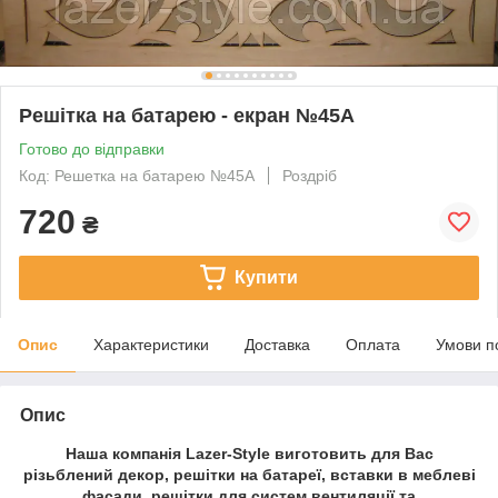
Решітка на батарею - екран №45А
Готово до відправки
Код: Решетка на батарею №45А
Роздріб
720
₴
Купити
Опис
Характеристики
Доставка
Оплата
Умови п
Опис
Наша компанія Lazer-Style виготовить для Вас
різьблений декор, решітки на батареї, вставки в меблеві
фасади, решітки для систем вентиляції та