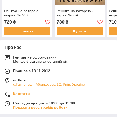
Решітка на батарею
Решітка на батарею -
Реші
-екран No 237
екран №66А
-екр
720
780
710
₴
₴
Купити
Купити
Про нас
Рейтинг не сформований
Менше 5 відгуків за останній рік
Працює з 18.11.2012
м. Київ
с.Гатне, вул. Абрикосова,12, Київ, Україна
Контакти
Сьогодні працює з 10:00 до 19:00
Показати весь графік роботи