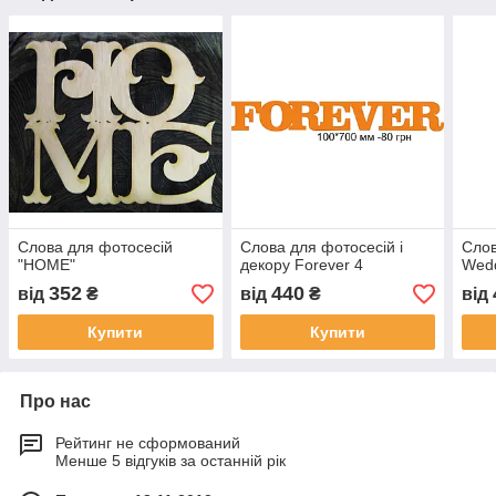
Слова для фотосесій
Слова для фотосесій і
Слов
"HOME"
декору Forever 4
Wedd
352
440
від
₴
від
₴
від
Купити
Купити
Про нас
Рейтинг не сформований
Менше 5 відгуків за останній рік