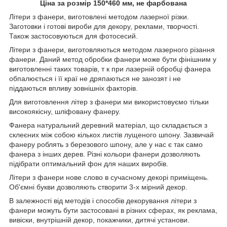
Ціна за розмір 150*460 мм, не фарбована
Літери з фанери, виготовлені методом лазерної різки.
Заготовки і готові вироби для декору, реклами, творчості.
Також застосовуються для фотосесий.
Літери з фанери, виготовляються методом лазерного різання
фанери. Даний метод обробки фанери може бути фінішним у
виготовленні таких товарів, т к при лазерній обробці фанера
обпалюється і її краї не дряпаються не занозят і не
піддаються впливу зовнішніх факторів.
Для виготовлення літер з фанери ми використовуємо тільки
високоякісну, шліфовану фанеру.
Фанера натуральний деревний матеріал, що складається з
склеєних між собою кількох листів лущеного шпону. Зазвичай
фанеру роблять з березового шпону, але у нас є так само
фанера з інших дерев. Різні кольори фанери дозволяють
підібрати оптимальний фон для наших виробів.
Літери з фанери нове слово в сучасному декорі приміщень.
Об'ємні букви дозволяють створити 3-х мірний декор.
В залежності від методів і способів декорування літери з
фанери можуть бути застосовані в різних сферах, як реклама,
вивіски, внутрішній декор, покажчики, дитячі установи.