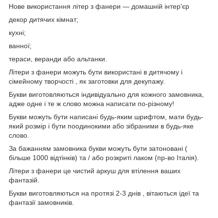
Нове використання літер з фанери ― домашній інтер'єр
декор дитячих кімнат;
кухні;
ванної;
тераси, веранди або альтанки.
Літери з фанери можуть бути використані в дитячому і
сімейному творчості , як заготовки для декупажу.
Букви виготовляються індивідуально для кожного замовника,
адже одне і те ж слово можна написати по-різному!
Букви можуть бути написані будь-яким шрифтом, мати будь-
який розмір і бути поодинокими або зібраними в будь-яке
слово.
За бажанням замовника букви можуть бути затоновані (
більше 1000 відтінків) та / або розкриті лаком (пр-во Італія).
Літери з фанери це чистий аркуш для втілення ваших
фантазій.
Букви виготовляються на протязі 2-3 днів , вітаються ідеї та
фантазії замовників.