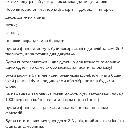
вивіски, внутрішній декор, покажчики, дитячі установи.
Нове використання літер із фанери — домашній інтер'єр
декор дитячих кімнат;
кухни;
ванної;
терасси, веранди или беседки.
Букви з фанери можуть бути використані в дитячій та сімейній
творчості, як заготовки для декупажу.
Букви виготовляються індивідуально для кожного замовника,
адже одне й те саме слово можна написати по-різному!
Букви можуть бути написані будь-яким шрифтом, мати будь-
який розмір і бути поодинокими або зібраними в будь-яке
слово.
За бажанням замовника букви можуть бути затоновані (понад
1000 відтінків) і/або розкрити лаком (пр-во Італія).
Букви з фанери — це чистий лист для втілення ваших
фантазій.
Букви виготовляються упродовж 2-3 днів, приймаються ідеї та
фантазії замовників.