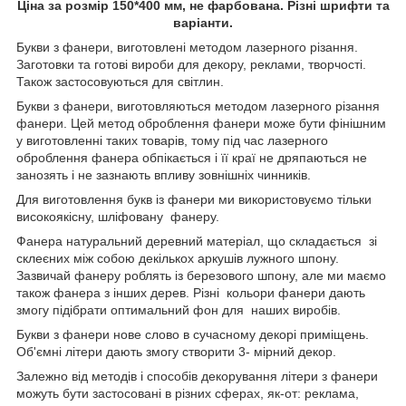
Ціна за розмір 150*400 мм, не фарбована. Різні шрифти та
варіанти.
Букви з фанери, виготовлені методом лазерного різання.
Заготовки та готові вироби для декору, реклами, творчості.
Також застосовуються для світлин.
Букви з фанери, виготовляються методом лазерного різання
фанери. Цей метод оброблення фанери може бути фінішним
у виготовленні таких товарів, тому під час лазерного
оброблення фанера обпікається і її краї не дряпаються не
занозять і не зазнають впливу зовнішніх чинників.
Для виготовлення букв із фанери ми використовуємо тільки
високоякісну, шліфовану фанеру.
Фанера натуральний деревний матеріал, що складається зі
склеєних між собою декількох аркушів лужного шпону.
Зазвичай фанеру роблять із березового шпону, але ми маємо
також фанера з інших дерев. Різні кольори фанери дають
змогу підібрати оптимальний фон для наших виробів.
Букви з фанери нове слово в сучасному декорі приміщень.
Об'ємні літери дають змогу створити 3- мірний декор.
Залежно від методів і способів декорування літери з фанери
можуть бути застосовані в різних сферах, як-от: реклама,