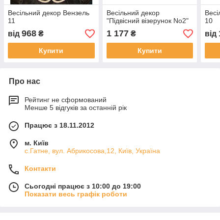
Весільний декор Вензель
Весільний декор
Весі
11
"Підвісний візерунок No2"
10
968
1 177
від
₴
₴
від
Купити
Купити
Про нас
Рейтинг не сформований
Менше 5 відгуків за останній рік
Працює з 18.11.2012
м. Київ
с.Гатне, вул. Абрикосова,12, Київ, Україна
Контакти
Сьогодні працює з 10:00 до 19:00
Показати весь графік роботи