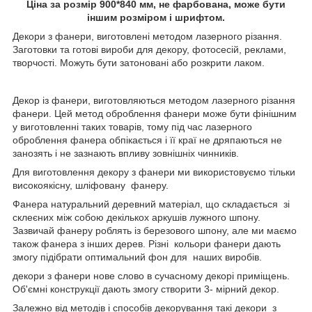
Ціна за розмір 900*840 мм, не фарбована, може бути
іншим розміром і шрифтом.
Декори з фанери, виготовлені методом лазерного різання.
Заготовки та готові вироби для декору, фотосесій, реклами,
творчості. Можуть бути затоновані або розкрити лаком.
Декор із фанери, виготовляються методом лазерного різання
фанери. Цей метод оброблення фанери може бути фінішним
у виготовленні таких товарів, тому під час лазерного
оброблення фанера обпікається і її краї не дряпаються не
занозять і не зазнають впливу зовнішніх чинників.
Для виготовлення декору з фанери ми використовуємо тільки
високоякісну, шліфовану фанеру.
Фанера натуральний деревний матеріал, що складається зі
склеєних між собою декількох аркушів лужного шпону.
Зазвичай фанеру роблять із березового шпону, але ми маємо
також фанера з інших дерев. Різні кольори фанери дають
змогу підібрати оптимальний фон для наших виробів.
декори з фанери нове слово в сучасному декорі приміщень.
Об'ємні конструкції дають змогу створити 3- мірний декор.
Залежно від методів і способів декорування такі декори з