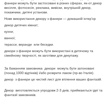
фанери можуть бути застосовані в різних сферах, як-от декор
весілля, фотосесія, реклама, вивіски, внутрішній декор,
покажчики, дитячі установи.
Нове використання декору з фанери — домашній інтер'єр
декор дитячих кімнат;
кухни;
ванної;
терасси, веранди или беседки.
декори з фанери можуть бути використані в дитячому та
сімейному творчості, як заготівки для декупажу.
За бажанням замовника декори можуть бути затоновані
(понад 1000 відтінків) і/або розкрити лаком (пр-во Італія).
декор з фанери це чистий лист для втілення ваших фантазій.
Декор виготовляється упродовж 2-3 днів, приймаються ідеї та
фантазії замовників.