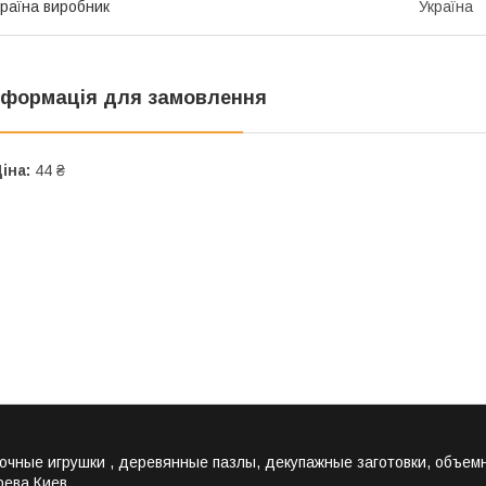
раїна виробник
Україна
нформація для замовлення
іна:
44 ₴
лочные игрушки , деревянные пазлы, декупажные заготовки, объе
рева Киев