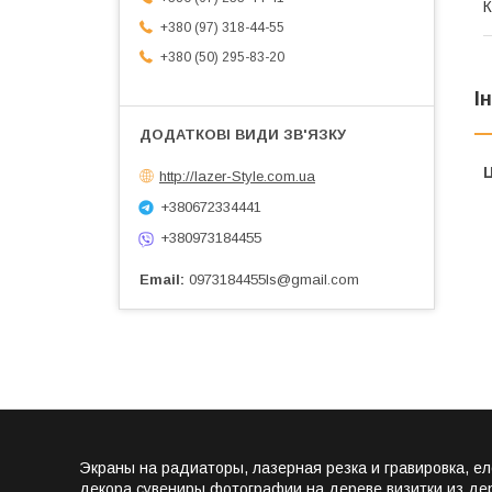
К
+380 (97) 318-44-55
+380 (50) 295-83-20
І
Ц
http://lazer-Style.com.ua
+380672334441
+380973184455
Email
0973184455ls@gmail.com
Экраны на радиаторы, лазерная резка и гравировка, е
декора,сувениры,фотографии на дереве,визитки из де