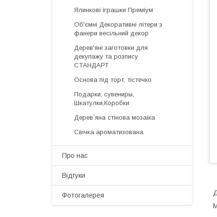
Ялинкові іграшки Преміум
Об'ємні Декоративні літери з
фанери весільний декор
Дерев'яні заготовки для
декупажу та розпису
СТАНДАРТ
Основа під торт, тістечко
Подарки, сувениры,
Шкатулки,Коробки
Дерев`яна стінова мозаіка
Свічка ароматизована
Про нас
Відгуки
Д
Фотогалерея
М