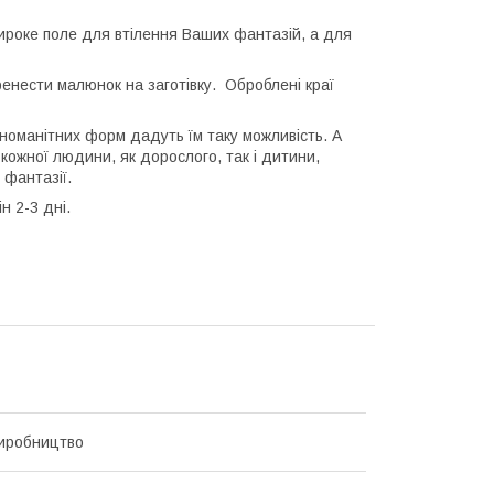
ироке поле для втілення Ваших фантазій, а для
енести малюнок на заготівку. Оброблені краї
зноманітних форм дадуть їм таку можливість. А
кожної людини, як дорослого, так і дитини,
 фантазії.
н 2-3 дні.
иробництво