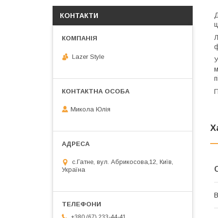
Д
КОНТАКТИ
ц
Л
ф
Lazer Style
У
м
п
П
Микола Юлія
Х
с.Гатне, вул. Абрикосова,12, Київ,
Україна
В
+380 (67) 233-44-41