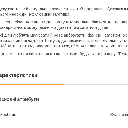
екупаж нове й актуальне захоплення дітей і дорослих. Декупаж ш
ього необхідні ексклюзивні заготівки.
азерне різання фанери дає змогу максимально близько до ідеї пер
анери дають змогу безпечно давати такі заготівки дітям.
сі діти люблять малювати й розфарбовувати, фанерні заготівки рі
інімальний наклад, від 1 штуки, дає можливість індивідуально для 
ідібрати заготовку. Форми заготовок, обмежені лише межами Вашої
ід замовлення виготовляємо від 1 штуки будь-якого розміру. Термі
арактеристики
Основні атрибути
иробник
Власне в