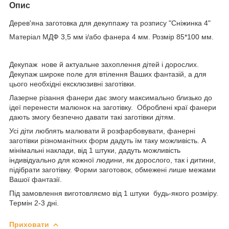
Опис
Дерев'яна заготовка для декуппажу та розпису "Сніжинка 4"
Матеріал МДФ 3,5 мм і/або фанера 4 мм. Розмір 85*100 мм.
Декупаж нове й актуальне захоплення дітей і дорослих.
Декупаж широке поле для втілення Ваших фантазій, а для
цього необхідні ексклюзивні заготівки.
Лазерне різання фанери дає змогу максимально близько до
ідеї перенести малюнок на заготівку. Оброблені краї фанери
дають змогу безпечно давати такі заготівки дітям.
Усі діти люблять малювати й розфарбовувати, фанерні
заготівки різноманітних форм дадуть їм таку можливість. А
мінімальні наклади, від 1 штуки, дадуть можливість
індивідуально для кожної людини, як дорослого, так і дитини,
підібрати заготівку. Форми заготовок, обмежені лише межами
Вашої фантазії.
Під замовлення виготовляємо від 1 штуки будь-якого розміру.
Термін 2-3 дні.
Приховати