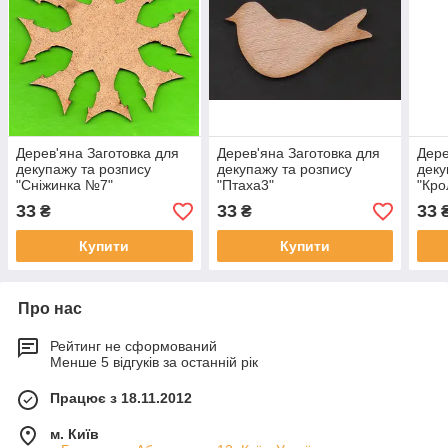
Дерев'яна Заготовка для
Дерев'яна Заготовка для
Дере
декупажу та розпису
декупажу та розпису
деку
"Сніжинка №7"
"Птаха3"
"Кро
33
33
33
₴
₴
Купити
Купити
Про нас
Рейтинг не сформований
Менше 5 відгуків за останній рік
Працює з 18.11.2012
м. Київ