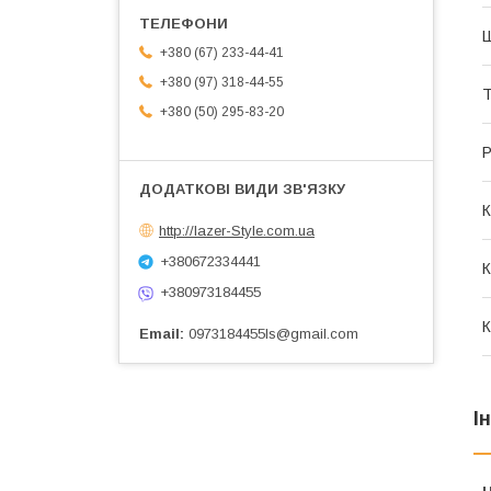
+380 (67) 233-44-41
+380 (97) 318-44-55
+380 (50) 295-83-20
Р
К
http://lazer-Style.com.ua
+380672334441
К
+380973184455
К
Email
0973184455ls@gmail.com
І