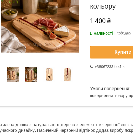
кольору
1 400 ₴
В наявності
Код:
Д89
Купити
+380672334441
повернення товару п
тильна дошка з натурального дерева з елементом червоної епокс
учасного дизайну. Насичений червоний відтінок додає виробу яск