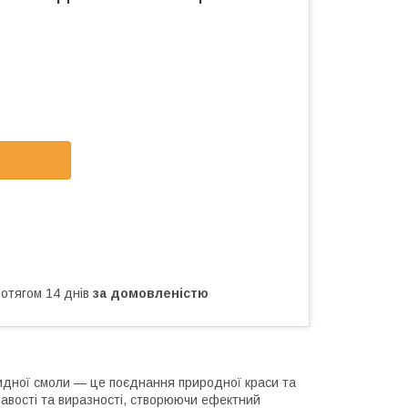
ротягом 14 днів
за домовленістю
идної смоли — це поєднання природної краси та
равості та виразності, створюючи ефектний