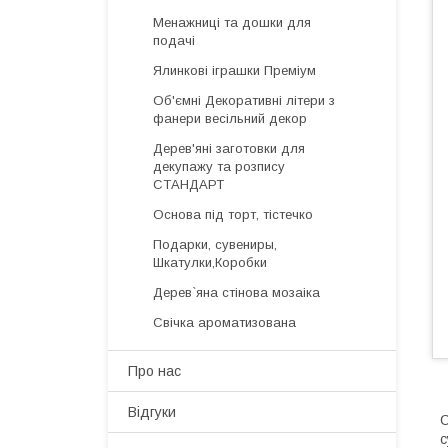
Менажниці та дошки для
подачі
Ялинкові іграшки Преміум
Об'ємні Декоративні літери з
фанери весільний декор
Дерев'яні заготовки для
декупажу та розпису
СТАНДАРТ
Основа під торт, тістечко
Подарки, сувениры,
Шкатулки,Коробки
Дерев`яна стінова мозаіка
Свічка ароматизована
Про нас
Відгуки
С
с