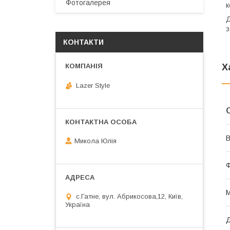
Фотогалерея
к
Д
з
КОНТАКТИ
Х
Lazer Style
В
Микола Юлія
М
с.Гатне, вул. Абрикосова,12, Київ,
Україна