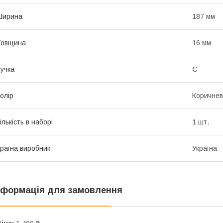
Ширина
187 мм
Товщина
16 мм
учка
Є
олір
Коричне
ількість в наборі
1 шт.
раїна виробник
Україна
нформація для замовлення