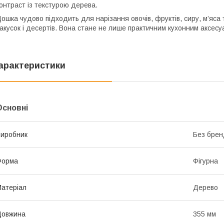
онтраст із текстурою дерева.
ошка чудово підходить для нарізання овочів, фруктів, сиру, м’яса 
акусок і десертів. Вона стане не лише практичним кухонним аксес
арактеристики
Основні
иробник
Без брен
Форма
Фігурна
атеріал
Дерево
Довжина
355 мм