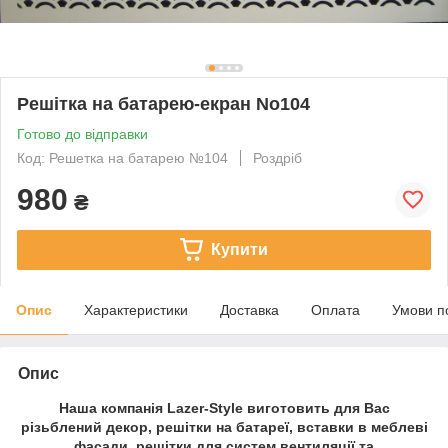
Решітка на батарею-екран No104
Готово до відправки
Код: Решетка на батарею №104
Роздріб
980
₴
Купити
Опис
Характеристики
Доставка
Оплата
Умови п
Опис
Наша компанія Lazer-Style виготовить для Вас
різьблений декор, решітки на батареї, вставки в меблеві
фасади, решітки для систем вентиляції та