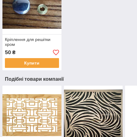
Кріплення для решітки
хром
50
₴
Купити
Подібні товари компанії