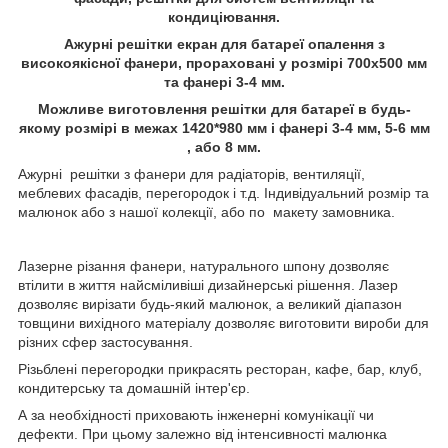
кондиціювання.
Ажурні решітки екран для батареї опалення з
високоякісної фанери, прораховані у розмірі 700х500 мм
та фанері 3-4 мм.
Можливе виготовлення решітки для батареї в будь-
якому розмірі в межах 1420*980 мм і фанері 3-4 мм, 5-6 мм
, або 8 мм.
Ажурні решітки з фанери для радіаторів, вентиляції,
меблевих фасадів, перегородок і т.д. Індивідуальний розмір та
малюнок або з нашої колекції, або по макету замовника.
Лазерне різання фанери, натурального шпону дозволяє
втілити в життя найсміливіші дизайнерські рішення. Лазер
дозволяє вирізати будь-який малюнок, а великий діапазон
товщини вихідного матеріалу дозволяє виготовити вироби для
різних сфер застосування.
Різьблені перегородки прикрасять ресторан, кафе, бар, клуб,
кондитерську та домашній інтер'єр.
А за необхідності приховають інженерні комунікації чи
дефекти. При цьому залежно від інтенсивності малюнка