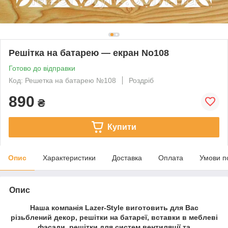
Решітка на батарею — екран No108
Готово до відправки
Код: Решетка на батарею №108
Роздріб
890
₴
Купити
Опис
Характеристики
Доставка
Оплата
Умови п
Опис
Наша компанія Lazer-Style виготовить для Вас
різьблений декор, решітки на батареї, вставки в меблеві
фасади, решітки для систем вентиляції та