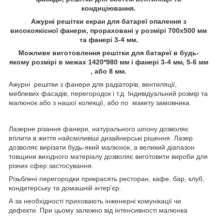
кондиціювання.
Ажурні решітки екран для батареї опалення з
високоякісної фанери, прораховані у розмірі 700х500 мм
та фанері 3-4 мм.
Можливе виготовлення решітки для батареї в будь-
якому розмірі в межах 1420*980 мм і фанері 3-4 мм, 5-6 мм
, або 8 мм.
Ажурні решітки з фанери для радіаторів, вентиляції,
меблевих фасадів, перегородок і т.д. Індивідуальний розмір та
малюнок або з нашої колекції, або по макету замовника.
Лазерне різання фанери, натурального шпону дозволяє
втілити в життя найсміливіші дизайнерські рішення. Лазер
дозволяє вирізати будь-який малюнок, а великий діапазон
товщини вихідного матеріалу дозволяє виготовити вироби для
різних сфер застосування.
Різьблені перегородки прикрасять ресторан, кафе, бар, клуб,
кондитерську та домашній інтер'єр.
А за необхідності приховають інженерні комунікації чи
дефекти. При цьому залежно від інтенсивності малюнка