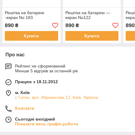
Решітка на батарею
Решітка на батарею —
Реші
-екран No 183
екран No122
екра
890
890
890
₴
₴
Купити
Купити
Про нас
Рейтинг не сформований
Менше 5 відгуків за останній рік
Працює з 18.11.2012
м. Київ
с.Гатне, вул. Абрикосова,12, Київ, Україна
Контакти
Сьогодні вихідний
Показати весь графік роботи