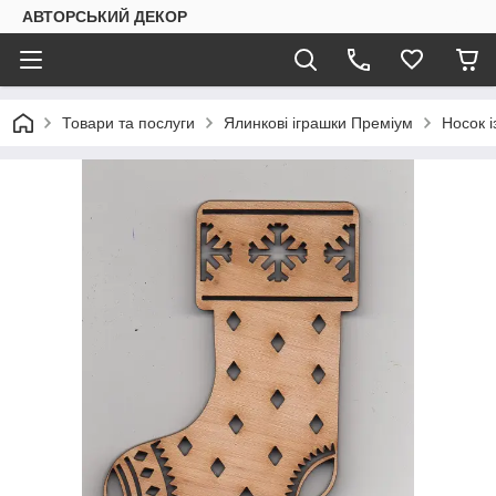
АВТОРСЬКИЙ ДЕКОР
Товари та послуги
Ялинкові іграшки Преміум
Носок і