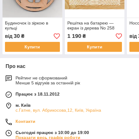
Будиночок із зіркою в
Решітка на батарею —
Носо
кульці
екран із дерева No 258
30
1 190
від
₴
₴
від
Купити
Купити
Про нас
Рейтинг не сформований
Менше 5 відгуків за останній рік
Працює з 18.11.2012
м. Київ
с.Гатне, вул. Абрикосова,12, Київ, Україна
Контакти
Сьогодні працює з 10:00 до 19:00
Показати весь графік роботи