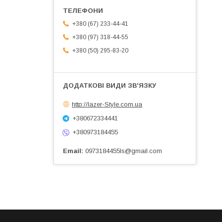
+380 (67) 233-44-41
+380 (97) 318-44-55
+380 (50) 295-83-20
http://lazer-Style.com.ua
+380672334441
+380973184455
Email
0973184455ls@gmail.com