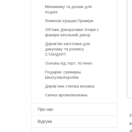
Менажниці та дошки для
подачі
Ялинкові іграшки Преміум
Об'ємні Декоративні літери з
фанери весільний декор
Дерев'яні заготовки для
декупажу та розпису
СТАНДАРТ
Основа під торт, тістечко
Подарки, сувениры,
Шкатулки,Коробки
Дерев`яна стінова мозаіка
Свічка ароматизована
Про нас
Я
Відгуки
в
Р