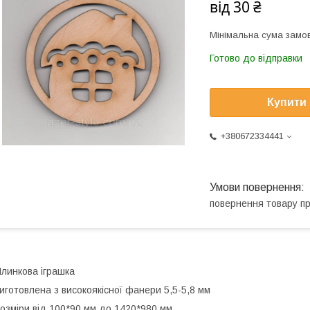
від
30 ₴
Мінімальна сума замов
Готово до відправки
Купити
+380672334441
повернення товару п
линкова іграшка
иготовлена з високоякісної фанери 5,5-5,8 мм
озміри від 100*90 мм до 1420*980 мм