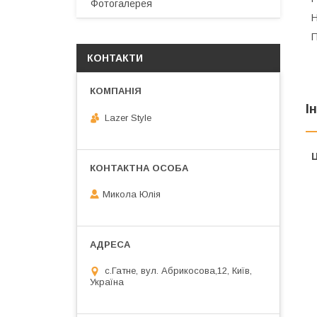
Фотогалерея
Н
П
КОНТАКТИ
І
Lazer Style
Ц
Микола Юлія
с.Гатне, вул. Абрикосова,12, Київ,
Україна