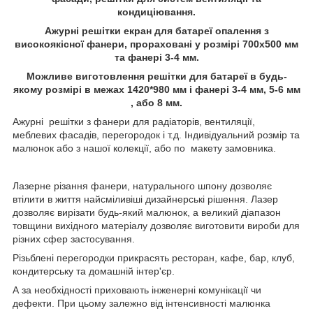
кондиціювання.
Ажурні решітки екран для батареї опалення з
високоякісної фанери, прораховані у розмірі 700х500 мм
та фанері 3-4 мм.
Можливе виготовлення решітки для батареї в будь-
якому розмірі в межах 1420*980 мм і фанері 3-4 мм, 5-6 мм
, або 8 мм.
Ажурні решітки з фанери для радіаторів, вентиляції,
меблевих фасадів, перегородок і т.д. Індивідуальний розмір та
малюнок або з нашої колекції, або по макету замовника.
Лазерне різання фанери, натурального шпону дозволяє
втілити в життя найсміливіші дизайнерські рішення. Лазер
дозволяє вирізати будь-який малюнок, а великий діапазон
товщини вихідного матеріалу дозволяє виготовити вироби для
різних сфер застосування.
Різьблені перегородки прикрасять ресторан, кафе, бар, клуб,
кондитерську та домашній інтер'єр.
А за необхідності приховають інженерні комунікації чи
дефекти. При цьому залежно від інтенсивності малюнка