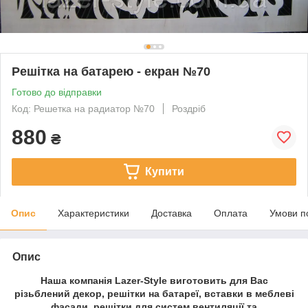
Решітка на батарею - екран №70
Готово до відправки
Код: Решетка на радиатор №70
Роздріб
880
₴
Купити
Опис
Характеристики
Доставка
Оплата
Умови п
Опис
Наша компанія Lazer-Style виготовить для Вас
різьблений декор, решітки на батареї, вставки в меблеві
фасади, решітки для систем вентиляції та