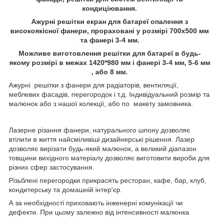
кондиціювання.
Ажурні решітки екран для батареї опалення з
високоякісної фанери, прораховані у розмірі 700х500 мм
та фанері 3-4 мм.
Можливе виготовлення решітки для батареї в будь-
якому розмірі в межах 1420*980 мм і фанері 3-4 мм, 5-6 мм
, або 8 мм.
Ажурні решітки з фанери для радіаторів, вентиляції,
меблевих фасадів, перегородок і т.д. Індивідуальний розмір та
малюнок або з нашої колекції, або по макету замовника.
Лазерне різання фанери, натурального шпону дозволяє
втілити в життя найсміливіші дизайнерські рішення. Лазер
дозволяє вирізати будь-який малюнок, а великий діапазон
товщини вихідного матеріалу дозволяє виготовити вироби для
різних сфер застосування.
Різьблені перегородки прикрасять ресторан, кафе, бар, клуб,
кондитерську та домашній інтер'єр.
А за необхідності приховають інженерні комунікації чи
дефекти. При цьому залежно від інтенсивності малюнка