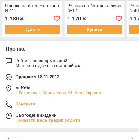
Решітка на батарею-екран
Решітка на батарею-екран
Реші
№114
№121
No9
1 180
1 170
1 1
₴
₴
Купити
Купити
Про нас
Рейтинг не сформований
Менше 5 відгуків за останній рік
Працює з 18.11.2012
м. Київ
с.Гатне, вул. Абрикосова,12, Київ, Україна
Контакти
Сьогодні вихідний
Показати весь графік роботи