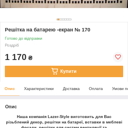
Решітка на батарею -екран № 170
Готово до відправки
Роздріб
1 170
₴
Купити
Опис
Характеристики
Доставка
Оплата
Умови п
Опис
Наша компанія Lazer-Style виготовить для Вас
різьблений декор, решітки на батареї, вставки в меблеві
фасади, решітки для систем вентиляції та