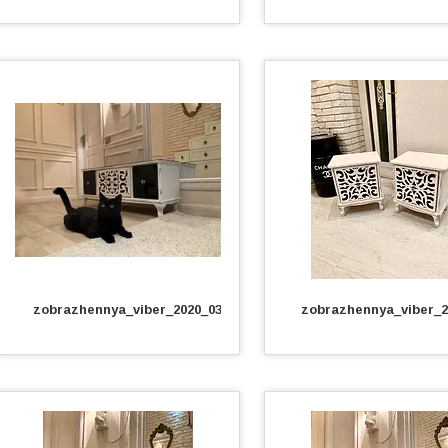
zobrazhennya_viber_2020_03_12_16_57_32.jpg
zobrazhennya_viber_2