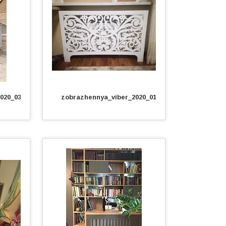
020_03_12_16_57_30.jpg
zobrazhennya_viber_2020_01_28_18_38_49.jpg