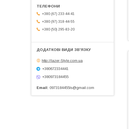
+380 (67) 233-44-41
+380 (97) 318-44-55
+380 (50) 295-83-20
http://lazer-Style.com.ua
+380672334441
+380973184455
Email
0973184455ls@gmail.com