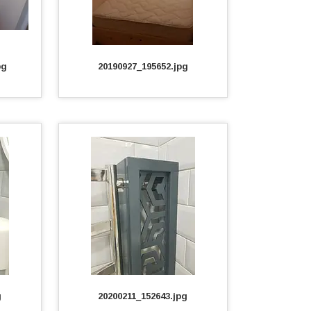
pg
20190927_195652.jpg
g
20200211_152643.jpg