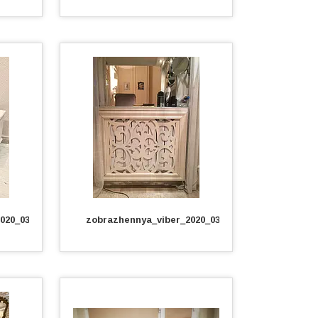
020_03_12_16_57_34.jpg
zobrazhennya_viber_2020_03_12_17_51_56.jpg