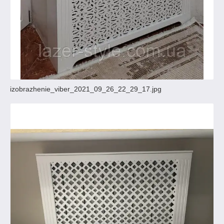
izobrazhenie_viber_2021_09_26_22_29_17.jpg